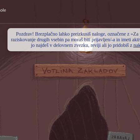
Pozdrav! Brezplačno lahko preizkusiš naloge, označene z »Za
raziskovanje drugih vsebin pa moraš biti prijavljen/-a in imeti akt
jo najdeš v delovnem zvezku, reviji ali jo pridobiš z
na