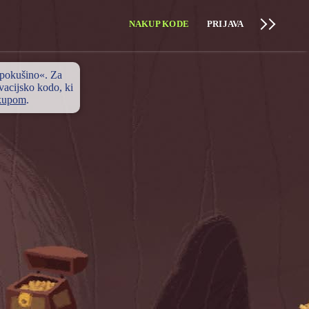
NAKUP KODE
PRIJAVA
 pokušino«. Za
ivacijsko kodo, ki
kupom
.