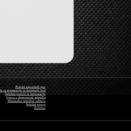
Pravila nagradnih iger
a za registracijo in dodajanje kod
Splošna pomoč in informacije
Izjava o dostopnosti spletišča
Minimalne tehnične zahteve
Splošni pogoji
Kolofon