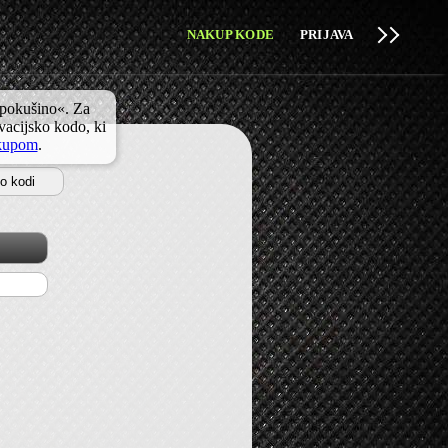
NAKUP KODE
PRIJAVA
 pokušino«. Za
ivacijsko kodo, ki
kupom
.
 o kodi