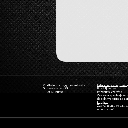
© Mladinska knjiga Založba d.d.
Informacije o registraci
Slovenska cesta 29
Pozabljeno geslo
1000 Ljubljana
Pozabljen vzdevek
Za ostala vprašanja ter
dopolnitve pišite na
uc
knjiga.si
.
Zahvaljujemo se vam za
ucimse.com!