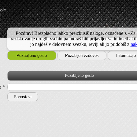
Pozdrav! Brezplačno lahko preizkusiš naloge, označene z »Za
raziskovanje drugih vsebin pa moraš biti prijavljen/-a in imeti akt
jo najdeš v delovnem zvezku, reviji ali jo pridobiš z
na
Pozabljeno geslo
Pozabljen vzdevek
Informacije
Pozabljeno geslo
k *