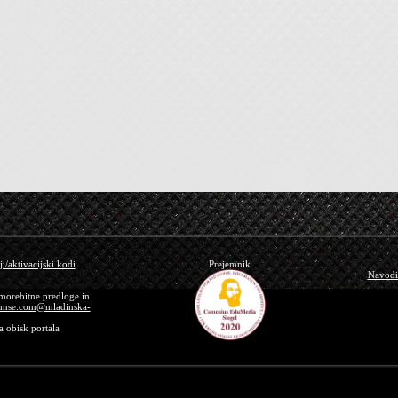
ji/aktivacijski kodi
Prejemnik
Navodil
 morebitne predloge in
imse.com@mladinska-
 obisk portala