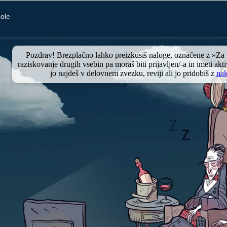
Pozdrav! Brezplačno lahko preizkusiš naloge, označene z »Za
raziskovanje drugih vsebin pa moraš biti prijavljen/-a in imeti akt
jo najdeš v delovnem zvezku, reviji ali jo pridobiš z
na