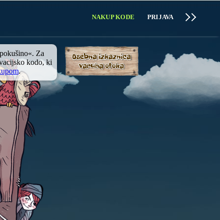
NAKUP KODE
PRIJAVA
 pokušino«. Za
ivacijsko kodo, ki
kupom
.