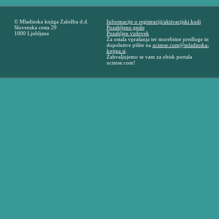
© Mladinska knjiga Založba d.d.
Informacije o registraciji/aktivacijski kodi
Slovenska cesta 29
Pozabljeno geslo
1000 Ljubljana
Pozabljen vzdevek
Za ostala vprašanja ter morebitne predloge in
dopolnitve pišite na
ucimse.com@mladinska-
knjiga.si
.
Zahvaljujemo se vam za obisk portala
ucimse.com!