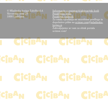
© Mladinska knjiga Založba d.d.
Informacije o registraciji/aktivacijski kodi
Slovenska cesta 29
Pozabljeno geslo
1000 Ljubljana
Pozabljen vzdevek
Za ostala vprašanja ter morebitne predloge in
dopolnitve pišite na
ucimse.com@mladinska-
knjiga.si
.
Zahvaljujemo se vam za obisk portala
ucimse.com!