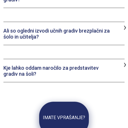
Če želite ogledni izvod novih učnih gradiv nas kontaktirajte
na ucbeniki@mladinska-knjiga.si. Na vaši šoli se bo oglasil naš
strokovni svetovalec in vam ga predal.
›
Ali so ogledni izvodi učnih gradiv brezplačni za
šolo in učitelja?
Ob predstavitvi učnih gradiv, ki jo izvede naše strokovni
svetovalec prejmete brezplačno za šolo komplet predstavljenih
učnih gradiv.
›
Kje lahko oddam naročilo za predstavitev
gradiv na šoli?
Predstavitev gradiv lahko uredite tako, da pišete na
ucbeniki@mladinska-knjiga.si
.
IMATE VPRAŠANJE?