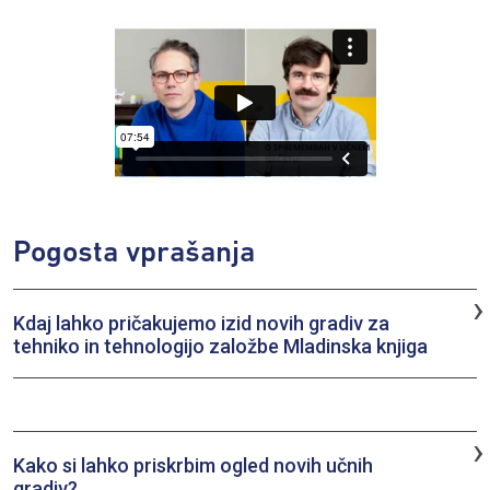
Pogosta vprašanja
›
Kdaj lahko pričakujemo izid novih gradiv za
tehniko in tehnologijo založbe Mladinska knjiga
Izid novih gradiv za tehniko in tehnologijo je odvisen od prejetih
sklepih Strokovnega sveta Republike Slovenije za splošno
izobraževanje. Plan oddaje v potrditev je marec 2026.
›
Kako si lahko priskrbim ogled novih učnih
gradiv?